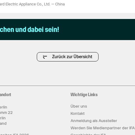
rd Electric Appliance Co., Ltd.
—
China
uchen und dabei sein!
Zurück zur Übersicht
andort
Wichtige Links
Über uns
rlin
amm 22
Kontakt
rlin
Anmeldung als Aussteller
land
Werden Sie Medienpartner der IFA