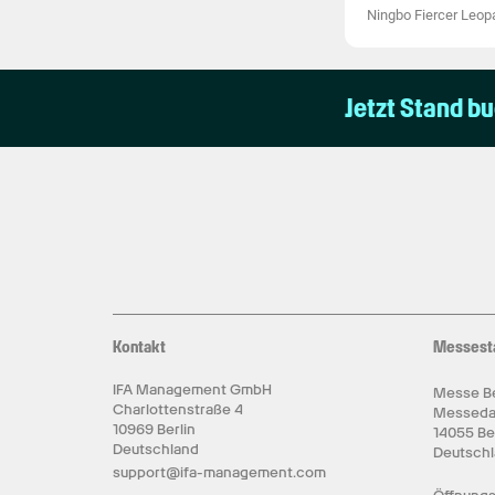
Ningbo Fiercer Leopa
Jetzt Stand b
Kontakt
Messest
IFA Management GmbH
Messe Be
Charlottenstraße 4
Messed
10969 Berlin
14055 Be
Deutschland
Deutsch
support@ifa-management.com