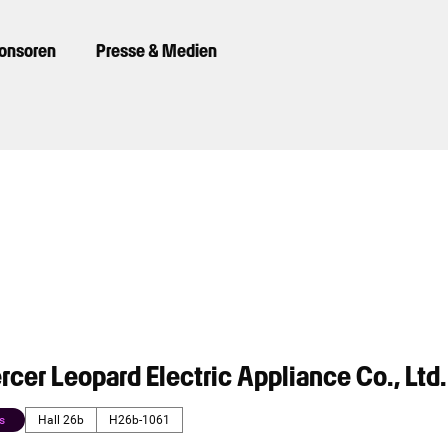
ponsoren
Presse & Medien
rcer Leopard Electric Appliance Co., Ltd.
s
Hall 26b
H26b-1061