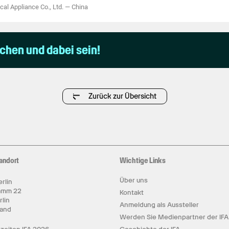
cal Appliance Co., Ltd.
—
China
uchen und dabei sein!
Zurück zur Übersicht
andort
Wichtige Links
Über uns
rlin
amm 22
Kontakt
rlin
Anmeldung als Aussteller
land
Werden Sie Medienpartner der IFA