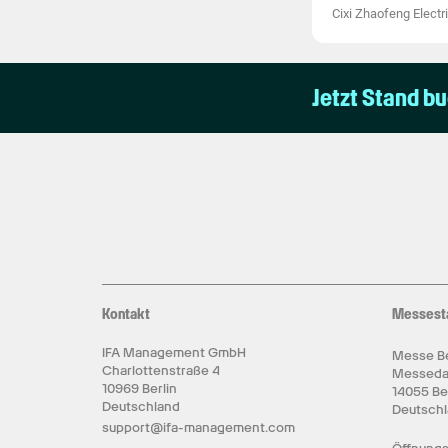
Cixi Zhaofeng Electri
Jetzt Stand b
Kontakt
Messest
IFA Management GmbH
Messe Be
Charlottenstraße 4
Messed
10969 Berlin
14055 Be
Deutschland
Deutsch
support@ifa-management.com