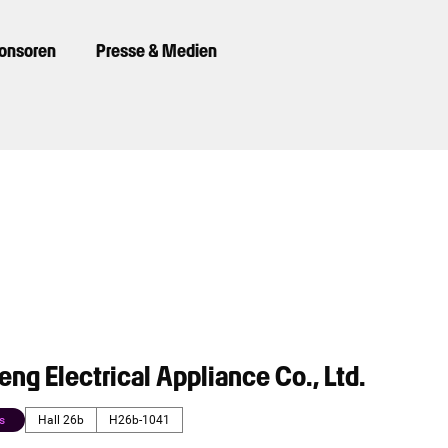
ponsoren
Presse & Medien
eng Electrical Appliance Co., Ltd.
s
Hall 26b
H26b-1041