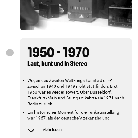
Veranstaltung live übertragen.
Im Jahr 1930 hielt Albert Einstein die
Eröffnungsrede der siebten Funkausstellung.
1950 - 1970
Laut, bunt und in Stereo
Wegen des Zweiten Weltkriegs konnte die IFA
zwischen 1940 und 1949 nicht stattfinden. Erst
1950 war es wieder soweit. Über Düsseldorf,
Frankfurt/Main und Stuttgart kehrte sie 1971 nach
Berlin zurück.
Ein historischer Moment für die Funkausstellung
war 1967, als der deutsche Vizekanzler und
Außenminister Willy Brandt in einem symbolischen
Akt den Startschuss für das Farbfernsehen gab
Mehr lesen
und die deutsche Fernsehwelt dank der PAL-