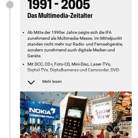
1991 - 2005
Das Multimedia-Zeitalter
Ab Mitte der 1990er Jahre zeigte sich die IFA
zunehmend als Multimedia-Messe. Im Mittelpunkt
standen nicht mehr nur Radio- und Fernsehgeräte,
sondern zunehmend auch digitale Medien und
Geräte.
Mit DCC, CD-i, Foto-CD, Mini-Disc, Laser-TVs,
Digital-TVs, Digitalkameras und Camcorder, DVD-
Player und DAB-Empfängern wies die IFA den Weg
in die digitale Zukunft.
Mehr lesen
Die ersten Flachbildfernseher, Mobiltelefone mit
Internetzugang und MP3-Player kamen ins
Blickfeld. Das Heimnetzwerk wurde eingeführt.
1997 stellte das japanische Unternehmen Nintendo
als erster Videospielhersteller auf der IFA seine
brandneue Spielkonsole, das N64, vor.