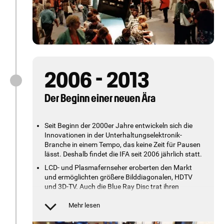
2006 - 2013
Der Beginn einer neuen Ära
Seit Beginn der 2000er Jahre entwickeln sich die
Innovationen in der Unterhaltungselektronik-
Branche in einem Tempo, das keine Zeit für Pausen
lässt. Deshalb findet die IFA seit 2006 jährlich statt.
LCD- und Plasmafernseher eroberten den Markt
und ermöglichten größere Bilddiagonalen, HDTV
und 3D-TV. Auch die Blue Ray Disc trat ihren
Siegeszug an, und die Unterhaltungselektronik-
Branche setzte auf mobile Technologien.
Mehr lesen
Im Jahr 2008 wurde die IFA um den Bereich "Home