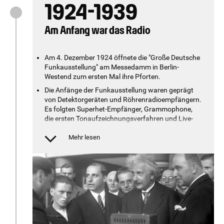
1924-1939
Am Anfang war das Radio
Am 4. Dezember 1924 öffnete die "Große Deutsche
Funkausstellung" am Messedamm in Berlin-
Westend zum ersten Mal ihre Pforten.
Die Anfänge der Funkausstellung waren geprägt
von Detektorgeräten und Röhrenradioempfängern.
Es folgten Superhet-Empfänger, Grammophone,
die ersten Tonaufzeichnungsverfahren und Live-
Übertragungen vom Messegelände sowie das erste
europäische Autoradio.
Mehr lesen
Im Jahr 1924 wurde mit dem Bau des berühmten
Funkturms begonnen, der zwei Jahre später am 3.
September 1926 eingeweiht wurde.
Ende der 1920er Jahre wurden die ersten
Fernsehgeräte ausgestellt. Im Jahr 1928 wurde
auf der Messe eine technische Sensation und
Weltneuheit vorgestellt: Eine der ersten
Fernsehsendungen wurde während der