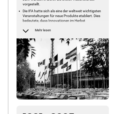
vorgestellt.
Die IFA hatte sich als eine der weltweit wichtigsten
Veranstaltungen für neue Produkte etabliert. Dies
bedeutete, dass Innovationen im Herbst
internationalem Fachpublikum und Konsumenten
vorgestellt werden konnten und eine große
Mehr lesen
Wirkung zu erwarten war.
Heimvideorekorder, Quadrophonie,
Kamerarekorder, Verkehrsfunk und Teletext waren
die Schlagworte dieser Zeit. Zweikanalton- und
Stereosendungen bereicherten das Fernsehen. Die
Compact Disc, DAT und erste TV-Geräte mit
digitaler Technik wurden eingeführt.
1985 wurde das hochauflösende Fernsehen HDTV
zum ersten Mal gezeigt, zusammen mit den ersten
TV-Satellitenempfängern. Es folgten die D2MAC-
Übertragungstechnik, RDS und Fernsehgeräte mit
84- und 95-cm-Bildern.