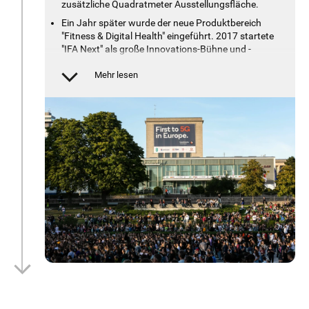
zusätzliche Quadratmeter Ausstellungsfläche.
Ein Jahr später wurde der neue Produktbereich
"Fitness & Digital Health" eingeführt. 2017 startete
"IFA Next" als große Innovations-Bühne und -
Drehscheibe für Start-ups, Forschungslabors und
Unternehmen. Bis heute vermittelt es Know-how
Mehr lesen
für die Zukunft von Technologie, Wirtschaft und
Lifestyle.
Der Bereich Household Appliances feierte 2018
sein zehnjähriges Jubiläum auf der IFA - und ist
längst ein fester Bestandteil der Messe. Die "IFA
Global Markets" hat sich zum größten
Beschaffungsmarkt Europas entwickelt.
Im Jahr 2019 war "IFA Next" zum ersten Mal
Gastgeber für ein Partnerland auf der Messe und
stellte dem IFA-Publikum die Hightech-
Innovationsnation Japan vor.