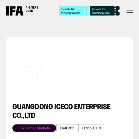
GUANGDONG ICECO ENTERPRISE
CO.,LTD
IFA Global Markets
Hall 26b
H26b-1019