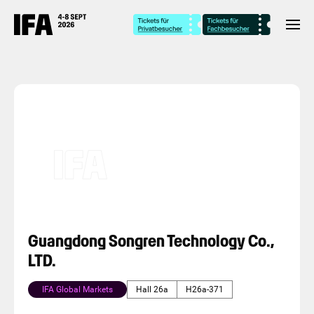
Guangdong Songren Technology Co.,
LTD.
IFA Global Markets
Hall 26a
H26a-371