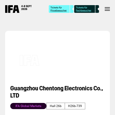
Guangzhou Chentong Electronics Co.,
LTD
IFA Global Markets
Hall 26b
H26b-739