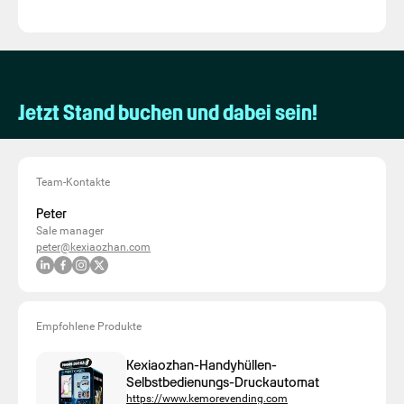
Jetzt Stand buchen und dabei sein!
Team-Kontakte
Peter
Sale manager
peter@kexiaozhan.com
Empfohlene Produkte
Kexiaozhan-Handyhüllen-
Selbstbedienungs-Druckautomat
https://www.kemorevending.com