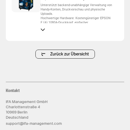
Unterstützt backend-unabhängige Verwaltung von
Handy-Konten, Druckvorschau und physische
Uploads.
Hochwertige Hardware: Kostengünstiger EPSON
F (A) 1080A-Druckkopf, einfacher
Selbstaustausch, Lebensdauer von 6–9 Monaten;
Hiwin-Führungsschlitten aus Taiwan, flexible
Schleppkettenkabel mit einer Biegefestigkeit von
6 Millionen Biegungen. Das Gerät kann 157
Handyhüllen am Stück bedrucken; die
Bildschirme durchlaufen 100-stündige
Alterungstests.
Zurück zur Übersicht
24-Stunden-Kundendienst mit 3-Minuten-
Reaktionszeit: 1 Jahr Garantie auf das Gerät, 1
Monat Garantie auf den Druckkopf, im Einsatz in
über 80 Regionen. Alle Geräte durchlaufen 24-
stündige Werks-Alterungstests für eine stabile
Ausgabe.
Kontakt
IFA Management GmbH
Charlottenstraße 4
10969 Berlin
Deutschland
support@ifa-management.com