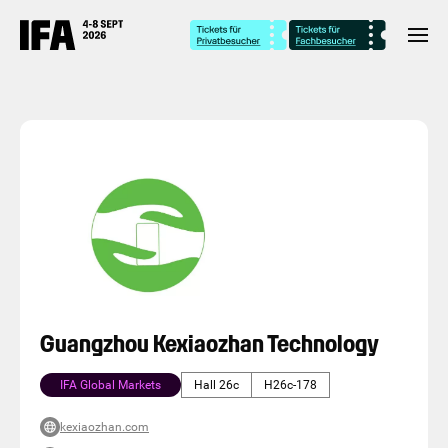
Guangzhou Kexiaozhan Technology
IFA Global Markets
Hall 26c
H26c-178
kexiaozhan.com