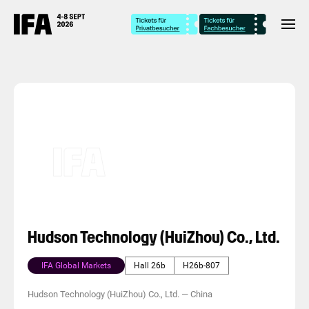
Hudson Technology (HuiZhou) Co., Ltd.
IFA Global Markets
Hall 26b
H26b-807
Hudson Technology (HuiZhou) Co., Ltd.
—
China