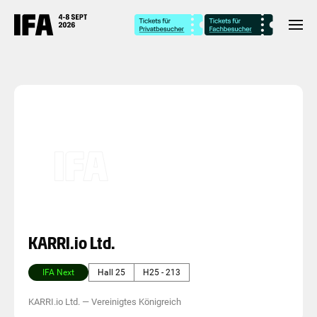
KARRI.io Ltd.
IFA Next
Hall 25
H25 - 213
KARRI.io Ltd.
—
Vereinigtes Königreich