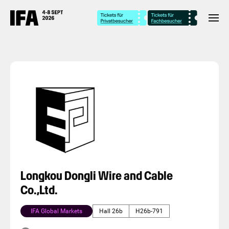
Longkou Dongli Wire and Cable
Co.,Ltd.
IFA Global Markets
Hall 26b
H26b-791