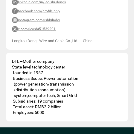
linkedin.com/in/leo-shi-dongli
facebook.com/profile.php
instagram.com/ishbiladoi
x.com/leoshi51539291
Longkou Dongli Wire and Cable Co.,Ltd.
—
China
DFE—Mother company
State-level technology center
founded in 1957
Business Scope: Power automation
(power generation/transmission
/distribution /consumption)
system,computer tech, Smart Grid
Subsidiaries: 19 companies
Total asset: RMB2.2 billion
Employees: 5000