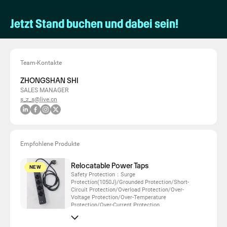
Jetzt Stand buchen und dabei sein!
Team-Kontakte
ZHONGSHAN SHI
SALES MANAGER
s_z_s@live.cn
Empfohlene Produkte
Relocatable Power Taps
NEW
Safety Protection：Surge
Protection(1050J)/Grounded Protection/Short-
Circuit Protection/Overload Protection/Over-
Voltage Protection/Over-Temperature
Protection/Over-Current Protection