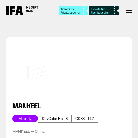
MANKEEL
Mobility
CityCube Hall B
CCBB - 152
MANKEEL
—
China