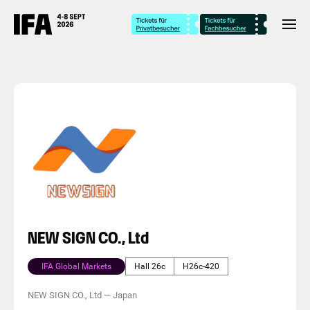
NEW SIGN CO., Ltd
IFA Global Markets
Hall 26c
H26c-420
NEW SIGN CO., Ltd
—
Japan