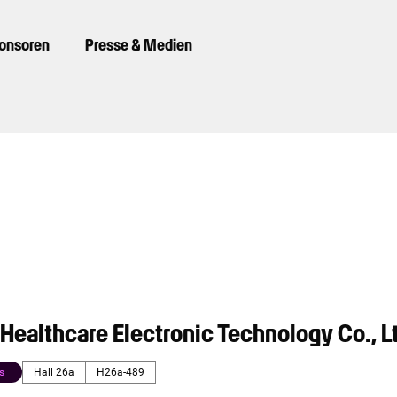
ponsoren
Presse & Medien
ealthcare Electronic Technology Co., L
s
Hall 26a
H26a-489