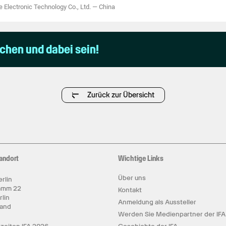
 Electronic Technology Co., Ltd.
—
China
uchen und dabei sein!
Zurück zur Übersicht
andort
Wichtige Links
Über uns
rlin
amm 22
Kontakt
rlin
Anmeldung als Aussteller
land
Werden Sie Medienpartner der IFA