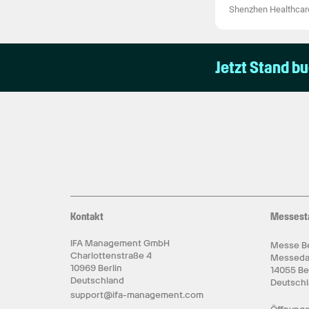
Shenzhen Healthcare
Jetzt Stand b
Kontakt
Messest
IFA Management GmbH
Messe Be
Charlottenstraße 4
Messed
10969 Berlin
14055 Be
Deutschland
Deutsch
support@ifa-management.com