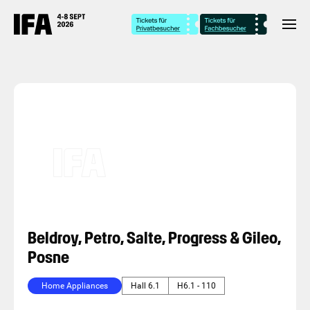
Beldroy, Petro, Salte, Progress & Gileo,
Posne
Home Appliances
Hall 6.1
H6.1 - 110