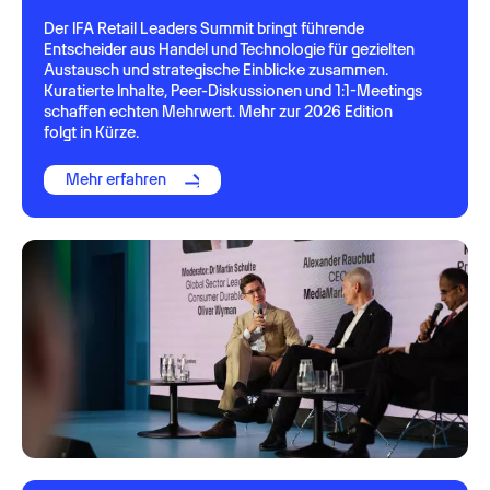
Der IFA Retail Leaders Summit bringt führende
Entscheider aus Handel und Technologie für gezielten
Austausch und strategische Einblicke zusammen.
Kuratierte Inhalte, Peer-Diskussionen und 1:1-Meetings
schaffen echten Mehrwert. Mehr zur 2026 Edition
folgt in Kürze.
Mehr erfahren