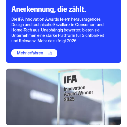
Anerkennung, die zählt.
Die IFA Innovation Awards feiern herausragendes
Design und technische Exzellenz in Consumer- und
Home-Tech aus. Unabhängig bewertet, bieten sie
Unternehmen eine starke Plattform für Sichtbarkeit
und Relevanz. Mehr dazu folgt 2026.
Mehr erfahren