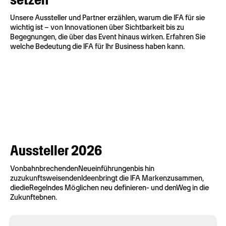
Unsere Aussteller und Partner erzählen, warum die IFA für sie
wichtig ist – von Innovationen über Sichtbarkeit bis zu
Begegnungen, die über das Event hinaus wirken. Erfahren Sie
welche Bedeutung die IFA für Ihr Business haben kann.
Aussteller 2026
Von
bahnbrechenden
Neueinführungen
bis hin
zu
zukunftsweisenden
Ideen
bringt
die IFA
Marken
zusammen
,
die
die
Regeln
des
Möglichen
neu definieren
- und
den
Weg
in die
Zukunft
ebnen
.