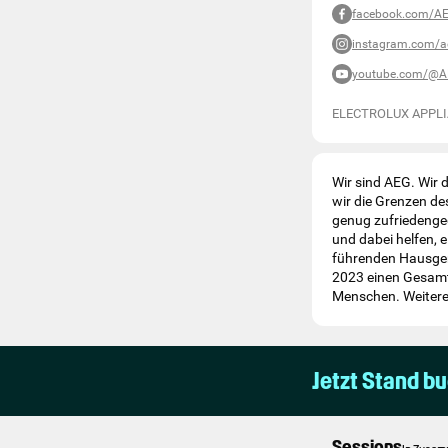
facebook.com/A
instagram.com/a
youtube.com/@A
ELECTROLUX APPLI
Wir sind AEG. Wir 
wir die Grenzen de
genug zufriedenge
und dabei helfen, e
führenden Hausgerä
2023 einen Gesamt
Menschen. Weitere 
Jetzt Stand b
Sessions