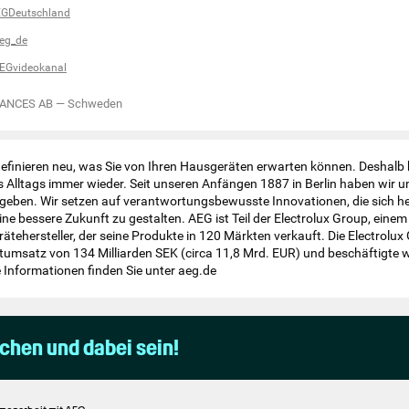
EGDeutschland
eg_de
EGvideokanal
ANCES AB
—
Schweden
definieren neu, was Sie von Ihren Hausgeräten erwarten können. Deshalb 
s Alltags immer wieder. Seit unseren Anfängen 1887 in Berlin haben wir un
geben. Wir setzen auf verantwortungsbewusste Innovationen, die sich 
ine bessere Zukunft zu gestalten. AEG ist Teil der Electrolux Group, einem
tehersteller, der seine Produkte in 120 Märkten verkauft. Die Electrolux 
umsatz von 134 Milliarden SEK (circa 11,8 Mrd. EUR) und beschäftigte 
Informationen finden Sie unter aeg.de
uchen und dabei sein!