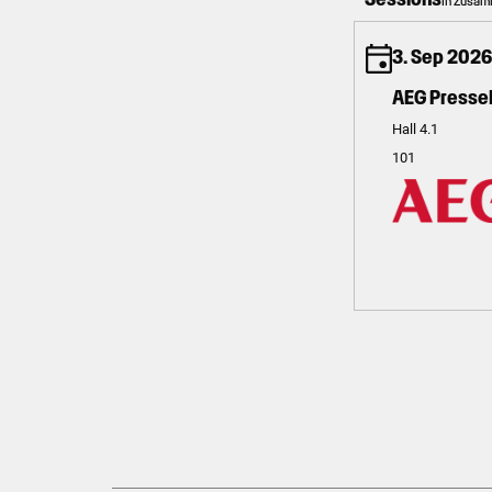
In Zusam
3. Sep 2026
AEG Presse
Hall 4.1
101