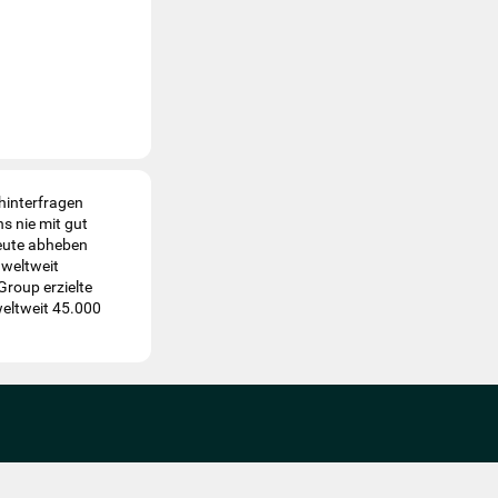
hinterfragen
s nie mit gut
heute abheben
 weltweit
Group erzielte
weltweit 45.000