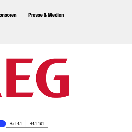
ponsoren
Presse & Medien
Hall 4.1
H4.1-101