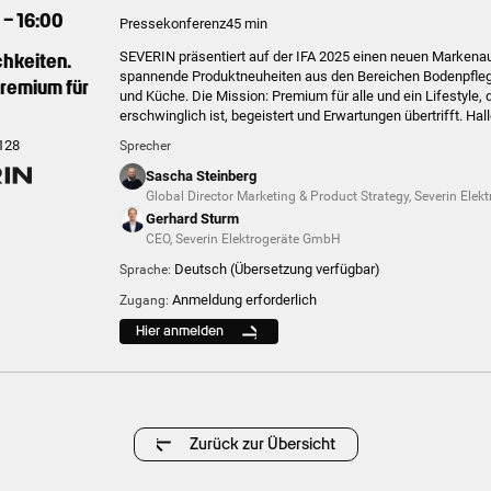
 – 16:00
Pressekonferenz
45 min
chkeiten.
SEVERIN präsentiert auf der IFA 2025 einen neuen Markenauf
spannende Produktneuheiten aus den Bereichen Bodenpfleg
remium für
und Küche. Die Mission: Premium für alle und ein Lifestyle, d
erschwinglich ist, begeistert und Erwartungen übertrifft. Hal
 128
Sprecher
Sascha Steinberg
Global Director Marketing & Product Strategy
,
Severin Elek
Gerhard Sturm
CEO
,
Severin Elektrogeräte GmbH
Deutsch (Übersetzung verfügbar)
Sprache:
Anmeldung erforderlich
Zugang:
Hier anmelden
Zurück zur Übersicht