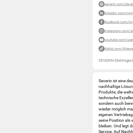
severin.com/de-d
linkedin.com/com
facebook.com/my
instagram.com/se
youtube.com/use
tiktok.com/@seve
SEVERIN Elektroge
Severin ist eine d
nachhaltige Lösung
Produkte, die welt
technische Exzellen
sondern auch berei
wieder möglich mac
eigenen Vertriebsg
seine Position als 
bleiben. Und legt 
Service. Auf Nachh