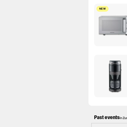
NEW
Past events
In Z