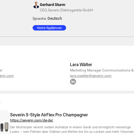
Gerhard Sturm
CEO
,
Severin Elektrogeräte GmbH
Deutsch
Sprache:
Home Appliances
Lara Wälter
er
Marketing Manager Communications &
erin.com
lara.waelter@severin.com
e
Severin S-Style AirFlex Pro Champagner
https://severin.com/de-de/
Der Multistyler vereint sieben Aufsätze in einem Gerät und ermöglicht vielseitige
Looks – vom Föhnen über Glätten und Wellen bis hin zu Locken und mehr Volumen