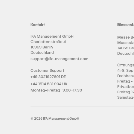
Kontakt
Messest
IFA Management GmbH
Messe Be
Charlottenstraße 4
Messed
10969 Berlin
14055 Be
Deutschland
Deutsch
support@ifa-management.com
Öffnungs
Customer Support
4.-8. Se
Fachbesu
+49 3021927601 DE
Freitag -
+44 1514 531 904 UK
Privatbe
Montag–Freitag 9:00–17:30
Freitag 1
Samstag-
© 2026 IFA Management GmbH