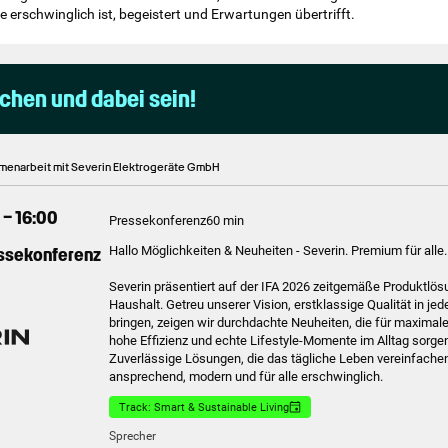
alle erschwinglich ist, begeistert und Erwartungen übertrifft.
uchen und dabei sein!
menarbeit mit Severin Elektrogeräte GmbH
 – 16:00
Pressekonferenz
60 min
essekonferenz
Hallo Möglichkeiten & Neuheiten - Severin. Premium für alle.
Severin präsentiert auf der IFA 2026 zeitgemäße Produktlö
Haushalt. Getreu unserer Vision, erstklassige Qualität in je
bringen, zeigen wir durchdachte Neuheiten, die für maximal
hohe Effizienz und echte Lifestyle-Momente im Alltag sorgen
Zuverlässige Lösungen, die das tägliche Leben vereinfache
ansprechend, modern und für alle erschwinglich.
Track: Smart & Sustainable Living
Sprecher