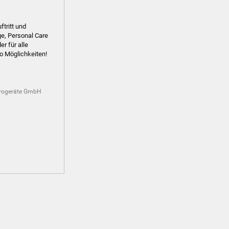
tritt und
e, Personal Care
er für alle
lo Möglichkeiten!
trogeräte GmbH