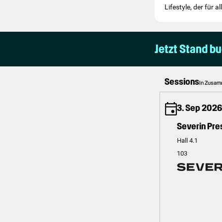
Lifestyle, der für 
Jetzt Stand b
Sessions
In Zusam
3. Sep 2026
Severin Pr
Hall 4.1
103