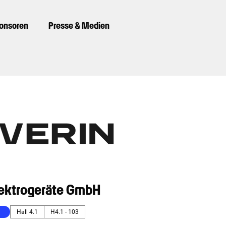
ponsoren
Presse & Medien
lektrogeräte GmbH
Hall 4.1
H4.1 - 103