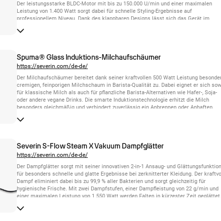
Der leistungsstarke BLDC-Motor mit bis zu 150.000 U/min und einer maximalen
Leistung von 1.400 Watt sorgt dabei für schnelle Styling-Ergebnisse auf
professionellem Niveau. Dank des klappbaren Designs lässt sich das Gerät im
Handumdrehen vom Styler zum Haartrockner umfunktionieren und bietet so maxim
Flexibilität. Die integrierte Ionen-Technologie reduziert statische Aufladung, beugt F
vor und verleiht dem Haar einen sichtbar geschmeidigen Glanz. Für individuelle
Styling-Ergebnisse stehen drei Temperatur- und drei Leistungsstufen sowie eine Co
Shot-Funktion zum Fixieren der Frisur zur Verfügung. Das 2,80 Meter lange Kabel so
Spuma® Glass Induktions-Milchaufschäumer
für viel Bewegungsfreiheit beim Stylen. Eine integrierte Selbstreinigungsfunktion h
https://severin.com/de-de/
das Gerät hygienisch sauber und unterstützt eine dauerhaft hohe Leistungsfähigkei
Der Milchaufschäumer bereitet dank seiner kraftvollen 500 Watt Leistung besonde
cremigen, feinporigen Milchschaum in Barista-Qualität zu. Dabei eignet er sich so
für klassische Milch als auch für pflanzliche Barista-Alternativen wie Hafer-, Soja-
oder andere vegane Drinks. Die smarte Induktionstechnologie erhitzt die Milch
besonders gleichmäßig und verhindert zuverlässig ein Anbrennen oder Anhaften.
Neben heißem und kaltem Milchschaum für bis zu 220 ml kann das Gerät bis zu 4
ml Milch erwärmen und sogar echte heiße Schokolade zubereiten. Der
spülmaschinengeeignete Milchbehälter aus Glas sorgt für eine unkomplizierte
Reinigung, während das transparente Borosilikatglas jederzeit einen freien Blick au
den gesamten Zubereitungsprozess ermöglicht.
Severin S-Flow Steam X Vakuum Dampfglätter
https://severin.com/de-de/
Der Dampfglätter sorgt mit seiner innovativen 2-in-1 Ansaug- und Glättungsfunktio
für besonders schnelle und glatte Ergebnisse bei zerknitterter Kleidung. Der kraftvo
Dampf eliminiert dabei bis zu 99,9 % aller Bakterien und sorgt gleichzeitig für
hygienische Frische. Mit zwei Dampfstufen, einer Dampfleistung von 22 g/min und
einer maximalen Leistung von 1.550 Watt werden Falten in kürzester Zeit geglättet
Der 180-ml-Wassertank reicht für etwa drei bis sechs Kleidungsstücke, sodass
längeres Arbeiten ohne Nachfüllen möglich ist. Die breite, keramikbeschichtete
Bügelsohle schützt auch empfindliche Stoffe und ermöglicht ein schonendes Glätt