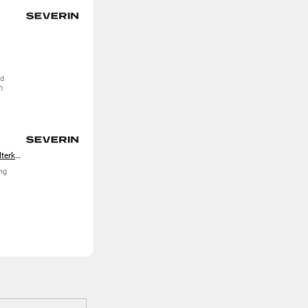
für
nd
0
https://severin.com/de-de/ernaehrung-und-zubereitung/kaffee-fruehstueck/filterkaffeemaschinen-glas/ka-4830-s-taste-aromaone-kaffeemaschine-mit-mahlwerk-und-glaskanne/
ng
le
m
5
r,