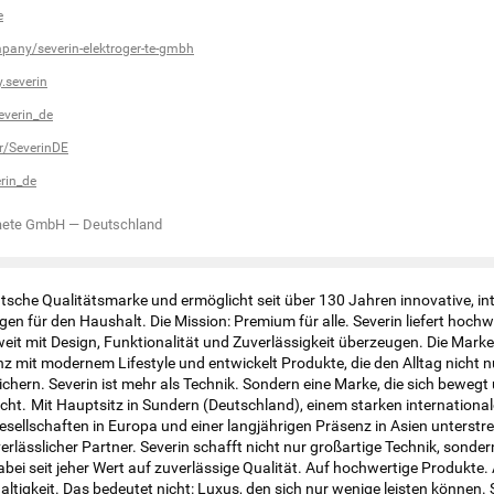
e
pany/severin-elektroger-te-gmbh
.severin
verin_de
r/SeverinDE
rin_de
raete GmbH
—
Deutschland
eutsche Qualitätsmarke und ermöglicht seit über 130 Jahren innovative, int
en für den Haushalt. Die Mission: Premium für alle. Severin liefert hochw
weit mit Design, Funktionalität und Zuverlässigkeit überzeugen. Die Marke
z mit modernem Lifestyle und entwickelt Produkte, die den Alltag nicht nu
chern. Severin ist mehr als Technik. Sondern eine Marke, die sich beweg
ht. Mit Hauptsitz in Sundern (Deutschland), einem starken internationa
esellschaften in Europa und einer langjährigen Präsenz in Asien unterstre
verlässlicher Partner. Severin schafft nicht nur großartige Technik, sonder
dabei seit jeher Wert auf zuverlässige Qualität. Auf hochwertige Produkte.
altigkeit. Das bedeutet nicht: Luxus, den sich nur wenige leisten können.