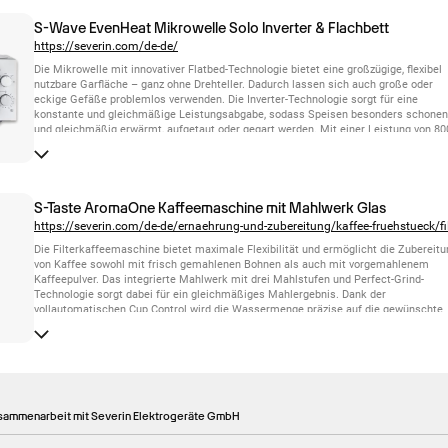
Ein 1,8 Meter langes Kabel sowie die automatische Abschaltung sorgen zusätzlich 
eine komfortable und sichere Handhabung.
S-Wave EvenHeat Mikrowelle Solo Inverter & Flachbett
https://severin.com/de-de/
Die Mikrowelle mit innovativer Flatbed-Technologie bietet eine großzügige, flexibel
nutzbare Garfläche – ganz ohne Drehteller. Dadurch lassen sich auch große oder
eckige Gefäße problemlos verwenden. Die Inverter-Technologie sorgt für eine
konstante und gleichmäßige Leistungsabgabe, sodass Speisen besonders schone
und gleichmäßig erwärmt, aufgetaut oder gegart werden. Mit einer Leistung von 80
Watt gelingen diese Aufgaben schnell und effizient. Der 20-Liter-Garraum bietet
ausreichend Platz und macht das Gerät gleichzeitig zu einer kompakten Lösung für
Singles, kleine Haushalte und Küchen mit begrenztem Platzangebot.
S-Taste AromaOne Kaffeemaschine mit Mahlwerk Glas
Die Filterkaffeemaschine bietet maximale Flexibilität und ermöglicht die Zubereitu
von Kaffee sowohl mit frisch gemahlenen Bohnen als auch mit vorgemahlenem
Kaffeepulver. Das integrierte Mahlwerk mit drei Mahlstufen und Perfect-Grind-
Technologie sorgt dabei für ein gleichmäßiges Mahlergebnis. Dank der
vollautomatischen Cup Control wird die Wassermenge präzise auf die gewünschte
Kaffeemenge für 2, 4, 6, 8 oder 10 Tassen abgestimmt. Drei individuell wählbare
Aromastufen ermöglichen eine Anpassung des Geschmacks an persönliche
Vorlieben. Das digitale Touchdisplay mit LED-Beleuchtung sorgt für eine komfortab
und intuitive Bedienung. Ein abnehmbarer Wassertank erleichtert das Befüllen und
erhöht die Flexibilität im Alltag. Zur umfangreichen Ausstattung gehören außerde
eine Timerfunktion, eine Warmhaltefunktion, die automatische Abschaltung nach 3
Minuten, ein 200-g-Bohnenbehälter, ein schwenkbarer Filterhalter, ein Permanentfilte
usammenarbeit mit Severin Elektrogeräte GmbH
ein Dosierlöffel sowie ein Tropfstopp für sauberes Ausgießen.