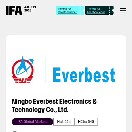
Ningbo Everbest Electronics &
Technology Co., Ltd.
IFA Global Markets
Hall 26a
H26a-545