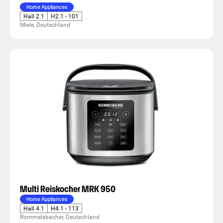
Home Appliances
Hall 2.1
H2.1 - 101
Miele, Deutschland
Multi Reiskocher MRK 950
Home Appliances
Hall 4.1
H4.1 - 113
Rommelsbacher, Deutschland