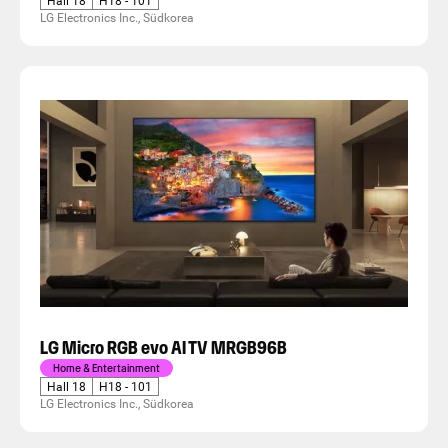
Hall 18
H18 - 101
LG Electronics Inc., Südkorea
LG Micro RGB evo AI TV MRGB96B
Home & Entertainment
Hall 18
H18 - 101
LG Electronics Inc., Südkorea