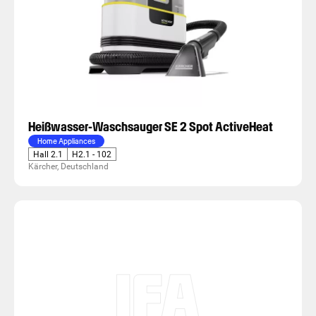
Heißwasser-Waschsauger SE 2 Spot ActiveHeat
Home Appliances
Hall 2.1
H2.1 - 102
Kärcher, Deutschland