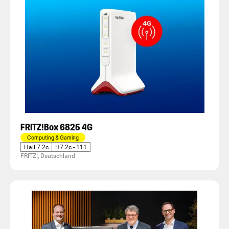
FRITZ!Box 6825 4G
Computing & Gaming
Hall 7.2c
H7.2c - 111
FRITZ!, Deutschland