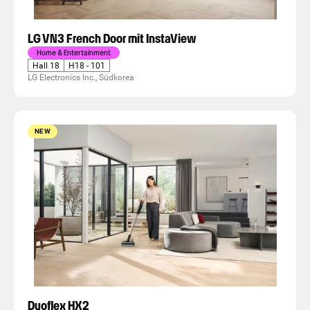
LG VN3 French Door mit InstaView
Home & Entertainment
Hall 18
H18 - 101
LG Electronics Inc., Südkorea
NEW
Duoflex HX2