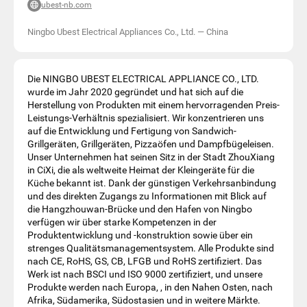
ubest-nb.com
Ningbo Ubest Electrical Appliances Co., Ltd.
—
China
Die NINGBO UBEST ELECTRICAL APPLIANCE CO., LTD.
wurde im Jahr 2020 gegründet und hat sich auf die
Herstellung von Produkten mit einem hervorragenden Preis-
Leistungs-Verhältnis spezialisiert. Wir konzentrieren uns
auf die Entwicklung und Fertigung von Sandwich-
Grillgeräten, Grillgeräten, Pizzaöfen und Dampfbügeleisen.
Unser Unternehmen hat seinen Sitz in der Stadt ZhouXiang
in CiXi, die als weltweite Heimat der Kleingeräte für die
Küche bekannt ist. Dank der günstigen Verkehrsanbindung
und des direkten Zugangs zu Informationen mit Blick auf
die Hangzhouwan-Brücke und den Hafen von Ningbo
verfügen wir über starke Kompetenzen in der
Produktentwicklung und -konstruktion sowie über ein
strenges Qualitätsmanagementsystem. Alle Produkte sind
nach CE, RoHS, GS, CB, LFGB und RoHS zertifiziert. Das
Werk ist nach BSCI und ISO 9000 zertifiziert, und unsere
Produkte werden nach Europa, , in den Nahen Osten, nach
Afrika, Südamerika, Südostasien und in weitere Märkte.