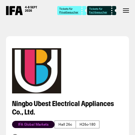
Ningbo Ubest Electrical Appliances
Co., Ltd.
IFA Global Markets
Hall 26c
H26c-180