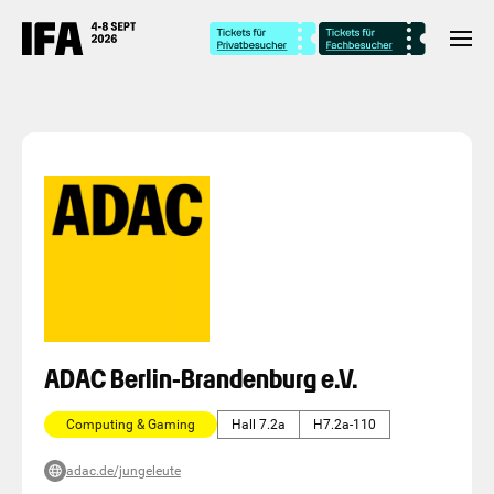
ADAC Berlin-Brandenburg e.V.
Computing & Gaming
Hall 7.2a
H7.2a-110
adac.de/jungeleute