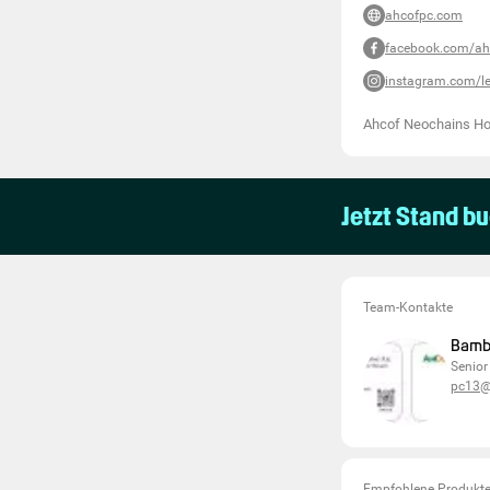
ahcofpc.com
facebook.com/ah
instagram.com/l
Ahcof Neochains Hol
Jetzt Stand b
Team-Kontakte
Bamb
Senior
pc13@
Empfohlene Produkt