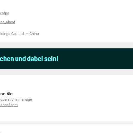
cofpc
ena_ahcof
dings Co., Ltd.
—
China
uchen und dabei sein!
oo Xie
 operations manager
ahcof.com
e