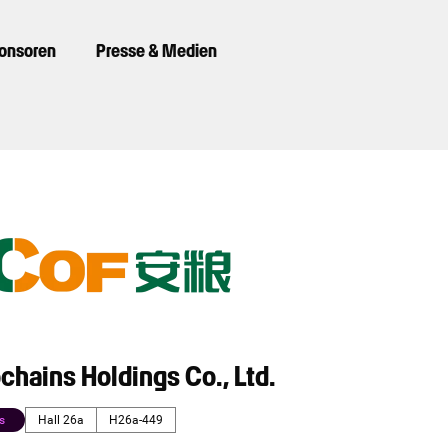
ponsoren
Presse & Medien
hains Holdings Co., Ltd.
s
Hall 26a
H26a-449