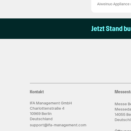
Aiweinuo Appliance 
Jetzt Stand b
Kontakt
Messest
IFA Management GmbH
Messe Be
Charlottenstraße 4
Messed
10969 Berlin
14055 Be
Deutschland
Deutsch
support@ifa-management.com