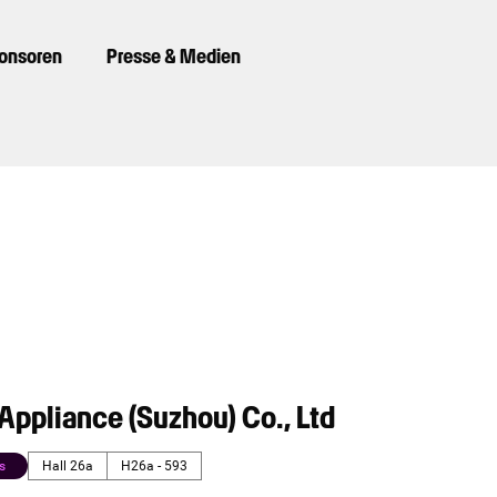
ponsoren
Presse & Medien
Appliance (Suzhou) Co., Ltd
s
Hall 26a
H26a - 593