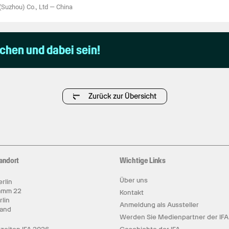
(Suzhou) Co., Ltd
—
China
uchen und dabei sein!
Zurück zur Übersicht
andort
Wichtige Links
Über uns
rlin
amm 22
Kontakt
rlin
Anmeldung als Aussteller
land
Werden Sie Medienpartner der IFA