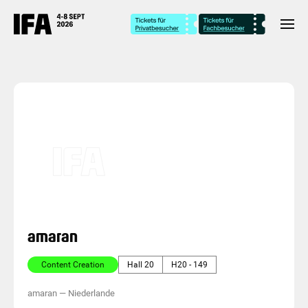
amaran
Content Creation
Hall 20
H20 - 149
amaran
—
Niederlande