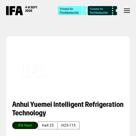
Anhui Yuemei Intelligent Refrigeration
Technology
IFA Next
Hall 25
H25-115