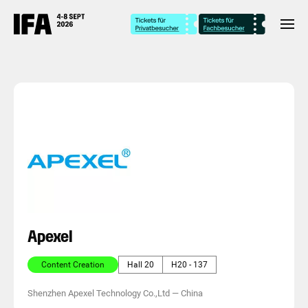
Apexel
Content Creation
Hall 20
H20 - 137
Shenzhen Apexel Technology Co.,Ltd
—
China