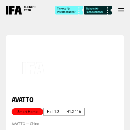
AVATTO
Smart Home
Hall 1.2
H1.2-116
AVATTO
—
China