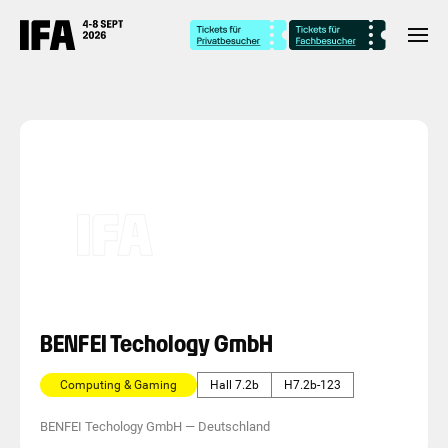
BENFEI Techology GmbH
Computing & Gaming
Hall 7.2b
H7.2b-123
BENFEI Techology GmbH
—
Deutschland