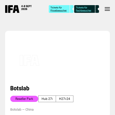
Botslab
Reseller Park
Hub 27i
H27i-24
Botslab
—
China