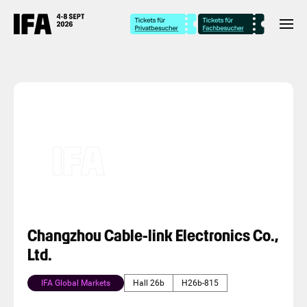
Changzhou Cable-link Electronics Co.,
Ltd.
IFA Global Markets
Hall 26b
H26b-815