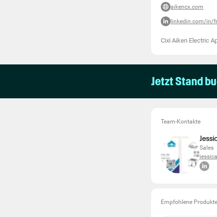
aikencx.com
linkedin.com/in/
Cixi Aiken Electric A
Jetzt Stand b
Team-Kontakte
Jessi
Sales
jessi
Empfohlene Produkt