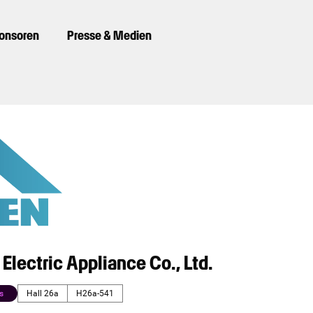
ponsoren
Presse & Medien
 Electric Appliance Co., Ltd.
s
Hall 26a
H26a-541