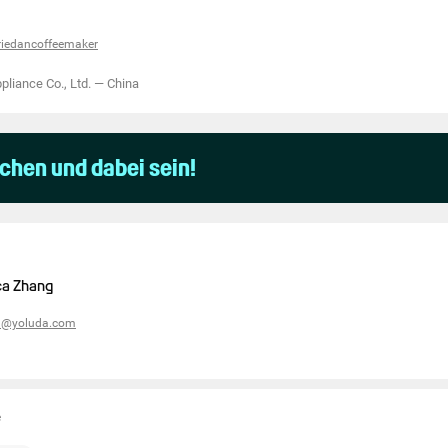
friedancoffeemaker
ppliance Co., Ltd.
—
China
uchen und dabei sein!
ca Zhang
ca@yoluda.com
e