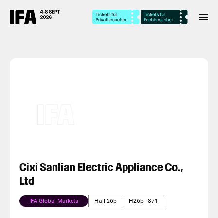
Cixi Sanlian Electric Appliance Co.,
Ltd
IFA Global Markets
Hall 26b
H26b - 871