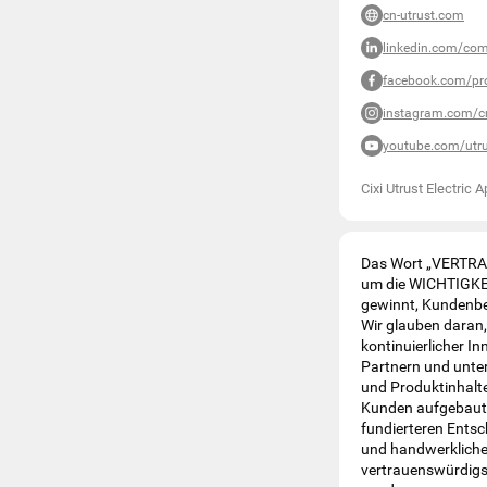
cn-utrust.com
linkedin.com/comp
facebook.com/pro
instagram.com/cn
youtube.com/utr
Cixi Utrust Electric A
Das Wort „VERTRAUE
um die WICHTIGKEI
gewinnt, Kundenbe
Wir glauben daran,
kontinuierlicher I
Partnern und unter
und Produktinhalt
Kunden aufgebaut,
fundierteren Entsc
und handwerkliche
vertrauenswürdigst