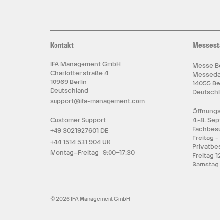
Kontakt
Messest
IFA Management GmbH
Messe Be
Charlottenstraße 4
Messed
10969 Berlin
14055 Be
Deutschland
Deutsch
support@ifa-management.com
Öffnungs
Customer Support
4.-8. Se
Fachbesu
+49 3021927601 DE
Freitag -
+44 1514 531 904 UK
Privatbe
Montag–Freitag 9:00–17:30
Freitag 1
Samstag-
© 2026 IFA Management GmbH