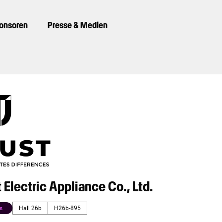
ponsoren
Presse & Medien
t Electric Appliance Co., Ltd.
s
Hall 26b
H26b-895