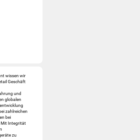
nt wissen wir
tail Geschäft
fahrung und
en globalen
tentwicklung
ei zahlreichen
en bei
it Integrität
m
geräte zu