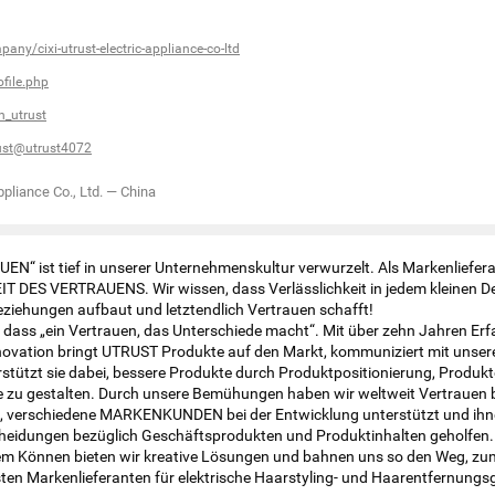
any/cixi-utrust-electric-appliance-co-ltd
file.php
_utrust
ust@utrust4072
ppliance Co., Ltd.
—
China
N“ ist tief in unserer Unternehmenskultur verwurzelt. Als Markenliefera
T DES VERTRAUENS. Wir wissen, dass Verlässlichkeit in jedem kleinen De
ziehungen aufbaut und letztendlich Vertrauen schafft!
 dass „ein Vertrauen, das Unterschiede macht“. Mit über zehn Jahren Er
nnovation bringt UTRUST Produkte auf den Markt, kommuniziert mit unser
stützt sie dabei, bessere Produkte durch Produktpositionierung, Produk
e zu gestalten. Durch unsere Bemühungen haben wir weltweit Vertrauen b
 verschiedene MARKENKUNDEN bei der Entwicklung unterstützt und ihn
heidungen bezüglich Geschäftsprodukten und Produktinhalten geholfen. M
m Können bieten wir kreative Lösungen und bahnen uns so den Weg, zu
en Markenlieferanten für elektrische Haarstyling- und Haarentfernungs