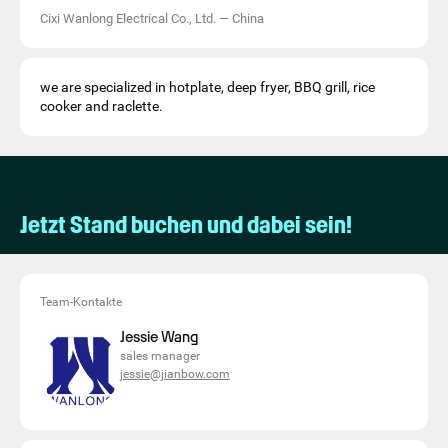
Cixi Wanlong Electrical Co., Ltd.
—
China
we are specialized in hotplate, deep fryer, BBQ grill, rice
cooker and raclette.
Jetzt Stand buchen und dabei sein!
Team-Kontakte
Jessie Wang
sales manager
jessie@jianbow.com