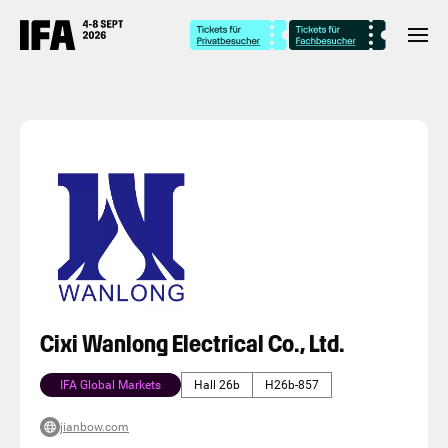
Cixi Wanlong Electrical Co., Ltd.
IFA Global Markets
Hall 26b
H26b-857
jianbow.com