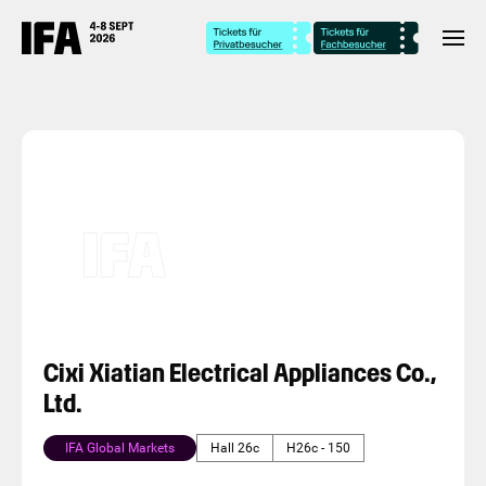
Cixi Xiatian Electrical Appliances Co.,
Ltd.
IFA Global Markets
Hall 26c
H26c - 150