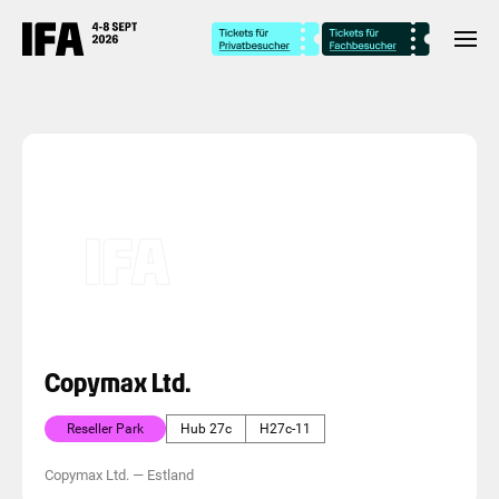
Copymax Ltd.
Reseller Park
Hub 27c
H27c-11
Copymax Ltd.
—
Estland