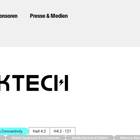
ponsoren
Presse & Medien
Connectivity
Hall 4.2
H4.2 - 121
Mobile Equipment & Accessories
Mobile Devices & Tablets
Memory Solu