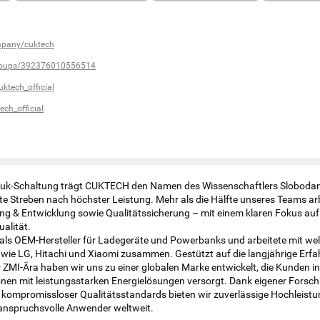
mpany/cuktech
roups/392376010556514
ktech_official
ch_official
r Ćuk-Schaltung trägt CUKTECH den Namen des Wissenschaftlers Sloboda
e Streben nach höchster Leistung. Mehr als die Hälfte unseres Teams arb
ng & Entwicklung sowie Qualitätssicherung – mit einem klaren Fokus auf
alität.
s OEM-Hersteller für Ladegeräte und Powerbanks und arbeitete mit wel
wie LG, Hitachi und Xiaomi zusammen. Gestützt auf die langjährige Erf
ZMI-Ära haben wir uns zu einer globalen Marke entwickelt, die Kunden i
nen mit leistungsstarken Energielösungen versorgt. Dank eigener Forsc
 kompromissloser Qualitätsstandards bieten wir zuverlässige Hochleistu
anspruchsvolle Anwender weltweit.