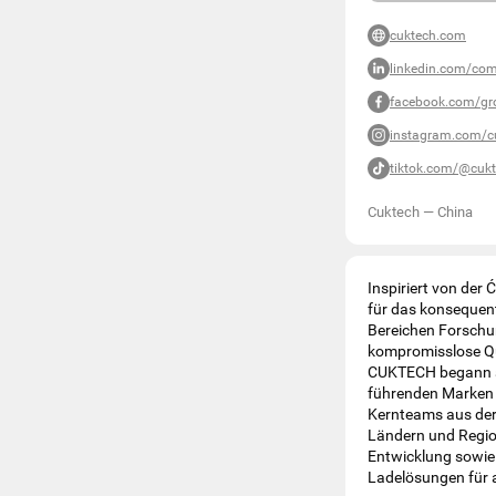
cuktech.com
linkedin.com/co
facebook.com/g
instagram.com/cu
tiktok.com/@cukte
Cuktech
—
China
Inspiriert von de
für das konsequent
Bereichen Forschu
kompromisslose Qu
CUKTECH begann al
führenden Marken 
Kernteams aus der 
Ländern und Regio
Entwicklung sowie
Ladelösungen für 