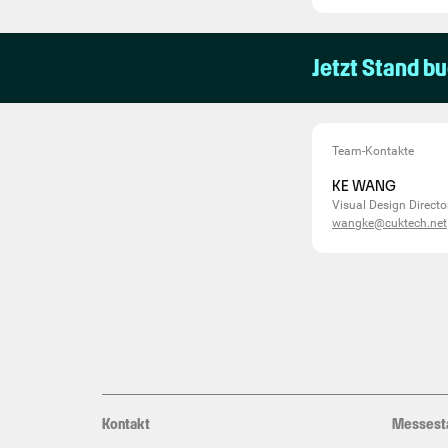
Jetzt Stand b
Team-Kontakte
KE WANG
Visual Design Directo
wangke@cuktech.net
Kontakt
Messest