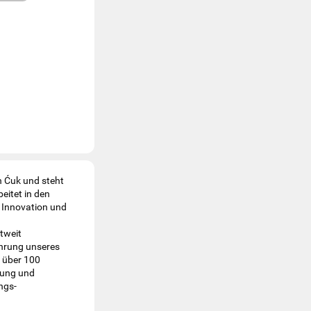
n Ćuk und steht
eitet in den
 Innovation und
tweit
ahrung unseres
n über 100
hung und
ngs-