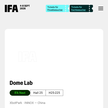
Dome Lab
IFA Next
Hall 25
H25-225
XbotPark · INNOX
—
China