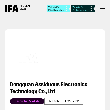
Dongguan Assiduous Electronics
Technology Co.,Ltd
IFA Global Markets
Hall 26b
H26b - 831