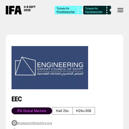
EEC
IFA Global Markets
Hall 26c
H26c-308
engexportdirectory.org