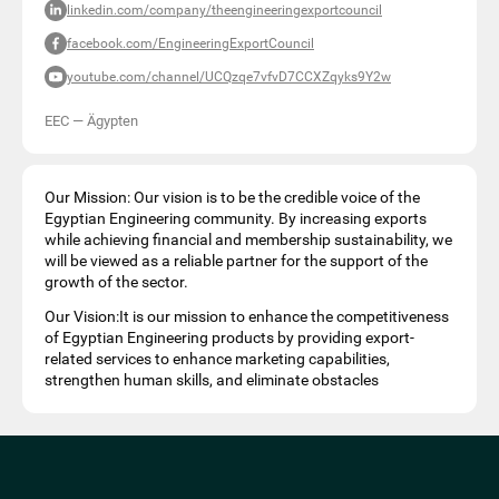
linkedin.com/company/theengineeringexportcouncil
facebook.com/EngineeringExportCouncil
youtube.com/channel/UCQzqe7vfvD7CCXZqyks9Y2w
EEC
—
Ägypten
Our Mission: Our vision is to be the credible voice of the
Egyptian Engineering community. By increasing exports
while achieving financial and membership sustainability, we
will be viewed as a reliable partner for the support of the
growth of the sector.
Our Vision:It is our mission to enhance the competitiveness
of Egyptian Engineering products by providing export-
related services to enhance marketing capabilities,
strengthen human skills, and eliminate obstacles