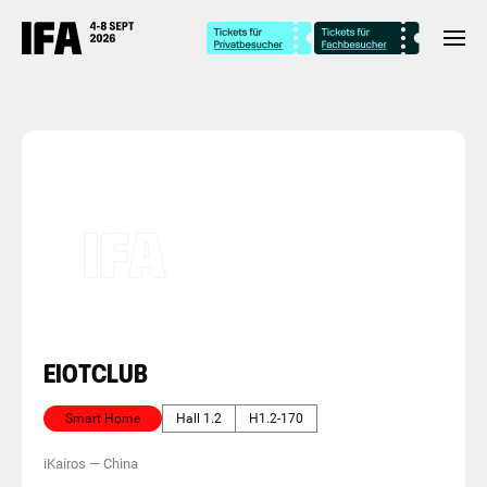
EIOTCLUB
Smart Home
Hall 1.2
H1.2-170
iKairos
—
China