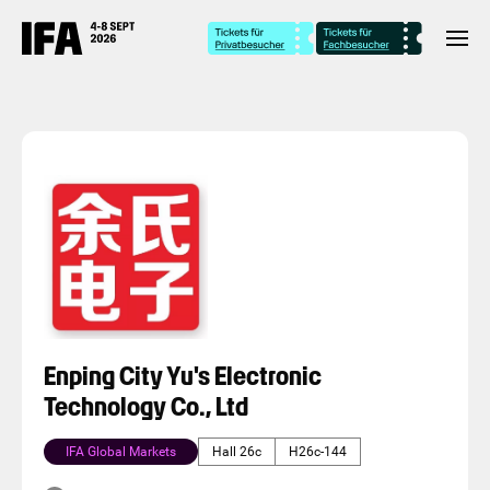
Enping City Yu's Electronic
Technology Co., Ltd
IFA Global Markets
Hall 26c
H26c-144