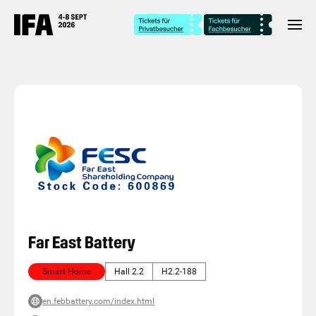
Far East Battery
Smart Home
Hall 2.2
H2.2-188
en.febbattery.com/index.html