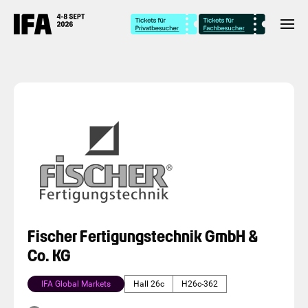
Fischer Fertigungstechnik GmbH &
Co. KG
IFA Global Markets
Hall 26c
H26c-362