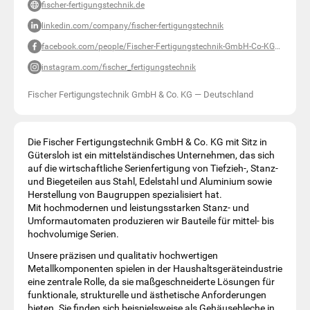
fischer-fertigungstechnik.de
linkedin.com/company/fischer-fertigungstechnik
facebook.com/people/Fischer-Fertigungstechnik-GmbH-Co-KG/100085236531309
instagram.com/fischer_fertigungstechnik
Fischer Fertigungstechnik GmbH & Co. KG
—
Deutschland
Die Fischer Fertigungstechnik GmbH & Co. KG mit Sitz in
Gütersloh ist ein mittelständisches Unternehmen, das sich
auf die wirtschaftliche Serienfertigung von Tiefzieh-, Stanz-
und Biegeteilen aus Stahl, Edelstahl und Aluminium sowie
Herstellung von Baugruppen spezialisiert hat.
Mit hochmodernen und leistungsstarken Stanz- und
Umformautomaten produzieren wir Bauteile für mittel- bis
hochvolumige Serien.
Unsere präzisen und qualitativ hochwertigen
Metallkomponenten spielen in der Haushaltsgeräteindustrie
eine zentrale Rolle, da sie maßgeschneiderte Lösungen für
funktionale, strukturelle und ästhetische Anforderungen
bieten. Sie finden sich beispielsweise als Gehäusebleche in