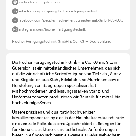
fischer-fertigungstechnik.de
linkedin.com/company/fischer-fertigungstechnik
facebook.com/people/Fischer-Fertigungstechnik-GmbH-Co-KG/100085236531309
instagram.com/fischer_fertigungstechnik
Fischer Fertigungstechnik GmbH & Co. KG
—
Deutschland
Die Fischer Fertigungstechnik GmbH & Co. KG mit Sitz in
Gütersloh ist ein mittelständisches Unternehmen, das sich
auf die wirtschaftliche Serienfertigung von Tiefzieh-, Stanz-
und Biegeteilen aus Stahl, Edelstahl und Aluminium sowie
Herstellung von Baugruppen spezialisiert hat.
Mit hochmodernen und leistungsstarken Stanz- und
Umformautomaten produzieren wir Bauteile für mittel- bis
hochvolumige Serien.
Unsere präzisen und qualitativ hochwertigen
Metallkomponenten spielen in der Haushaltsgeräteindustrie
eine zentrale Rolle, da sie maßgeschneiderte Lösungen für
funktionale, strukturelle und ästhetische Anforderungen
bieten. Sie finden sich beispielsweise als Gehäusebleche in