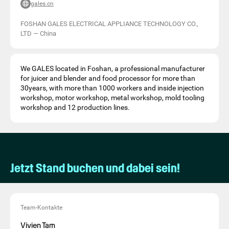
gales.cn
FOSHAN GALES ELECTRICAL APPLIANCE TECHNOLOGY CO.,
LTD
—
China
We GALES located in Foshan, a professional manufacturer
for juicer and blender and food processor for more than
30years, with more than 1000 workers and inside injection
workshop, motor workshop, metal workshop, mold tooling
workshop and 12 production lines.
Jetzt Stand buchen und dabei sein!
Team-Kontakte
Vivien Tam