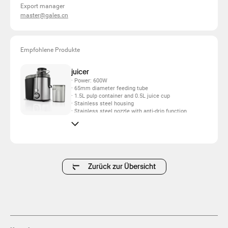
Export manager
master@gales.cn
Empfohlene Produkte
juicer
· Power: 600W
· 65mm diameter feeding tube
· 1.5L pulp container and 0.5L juice cup
· Stainless steel housing
· Stainless steel nozzle with anti-drip function
· Stainless steel filter basket
· Overheat protector on powerful motor and
double safety lock device
Zurück zur Übersicht