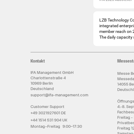
LZB Technology Co.
integrated enterp
member reach on 20
The daily capacity
Kontakt
Messest
IFA Management GmbH
Messe Be
Charlottenstraße 4
Messed
10969 Berlin
14055 Be
Deutschland
Deutsch
support@ifa-management.com
Öffnungs
Customer Support
4.-8. Se
Fachbesu
+49 3021927601 DE
Freitag -
+44 1514 531 904 UK
Privatbe
Montag–Freitag 9:00–17:30
Freitag 1
Samstag-