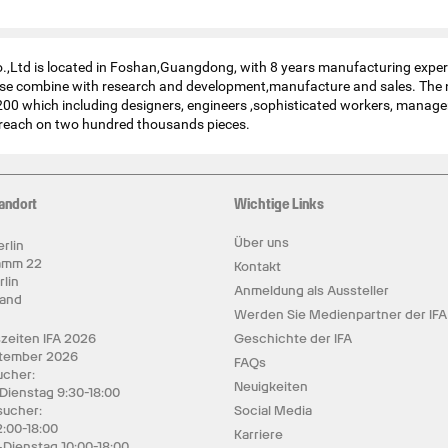
,Ltd is located in Foshan,Guangdong, with 8 years manufacturing experi
rise combine with research and development,manufacture and sales. The
0 which including designers, engineers ,sophisticated workers, manage
 reach on two hundred thousands pieces.
andort
Wichtige Links
Über uns
rlin
amm 22
Kontakt
rlin
Anmeldung als Aussteller
land
Werden Sie Medienpartner der IFA
zeiten IFA 2026
Geschichte der IFA
ptember 2026
FAQs
cher:
Neuigkeiten
 Dienstag 9:30-18:00
sucher:
Social Media
2:00-18:00
Karriere
Dienstag 10:00-18:00