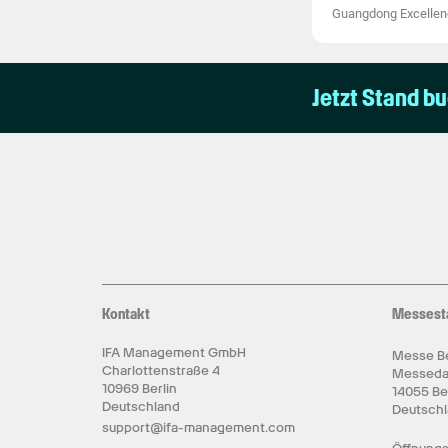
Guangdong Excellenc
Jetzt Stand b
Kontakt
Messest
IFA Management GmbH
Messe Be
Charlottenstraße 4
Messed
10969 Berlin
14055 Be
Deutschland
Deutsch
support@ifa-management.com