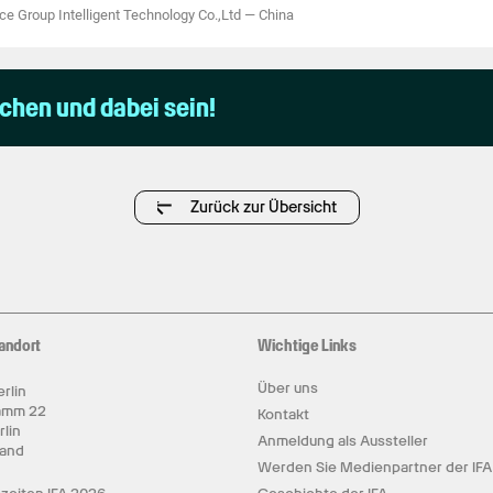
e Group Intelligent Technology Co.,Ltd
—
China
uchen und dabei sein!
Zurück zur Übersicht
andort
Wichtige Links
Über uns
rlin
amm 22
Kontakt
rlin
Anmeldung als Aussteller
land
Werden Sie Medienpartner der IFA