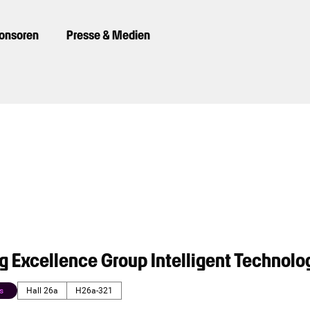
ponsoren
Presse & Medien
 Excellence Group Intelligent Technolog
s
Hall 26a
H26a-321