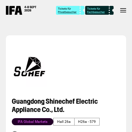
Guangdong Shinechef Electric
Appliance Co., Ltd.
IFA Global Markets
Hall 26a
H26a - 579