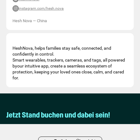
instagram.com/hesh.nova
Hesh Nova
—
China
HeshNova, helps families stay safe, connected, and
confidently in control.
Smart wearables, trackers, cameras, and tags, all powered
byour intuitive app, create a seamless ecosystem of
protection, keeping your loved ones close, calm, and cared
for.
Jetzt Stand buchen und dabei sein!