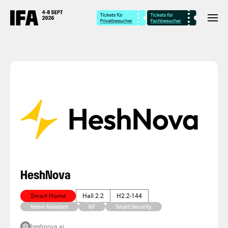
HeshNova
Smart Home
Hall 2.2
H2.2-144
Home Assistant
IoT
Smart Security
heshnova.ai